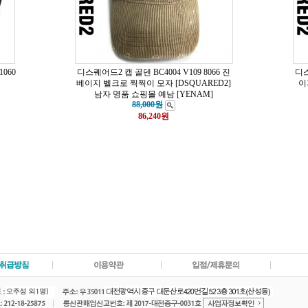
1060
디스퀘어드2 캡 골덴 BC4004 V109 8066 진
디스
베이지 벨크로 찍찍이 모자 [DSQUARED2]
이
남자 명품 쇼핑몰 예남 [YENAM]
88,000원
86,240
원