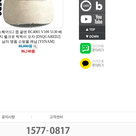
퀘어드2 캡 골덴 BC4001 V109 5130 베
지 벨크로 찍찍이 모자 [DSQUARED2]
남자 명품 쇼핑몰 예남 [YENAM]
88,000원
86,240
원