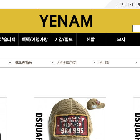
골프/썬캡(0)
사파리모자(0)
비니(0)