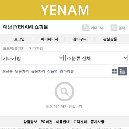
예남 [YENAM] 쇼핑몰
카테고리
검색
로그인
마이페이지
장바구니
관심상품
토트백/클러치
기타가방
최신순
낮은가격
높은가격
상품명
최다리뷰
해당 데이터가 없습니다.
상점정보
PC버젼
이용안내
고객센터
공지사항