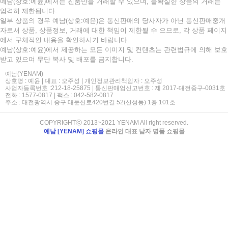
예남(상호:예윤)에서는 진품만을 거래할 수 있으며, 불확실한 상품의 거래는
엄격히 제한됩니다.
일부 상품의 경우 예남(상호:예윤)은 통신판매의 당사자가 아닌 통신판매중개
자로서 상품, 상품정보, 거래에 대한 책임이 제한될 수 으므로, 각 상품 페이지
에서 구체적인 내용을 확인하시기 바랍니다.
예남(상호:예윤)에서 제공하는 모든 이미지 및 컨텐츠는 관련법규에 의해 보호
받고 있으며 무단 복사 및 배포를 금지합니다.
예남(YENAM)
상호명 : 예윤 | 대표 : 오주성 | 개인정보관리책임자 : 오주성
사업자등록번호 :212-18-25875 | 통신판매업신고번호 : 제 2017-대전중구-0031호
전화 : 1577-0817 | 팩스 : 042-582-0817
주소 : 대전광역시 중구 대둔산로420번길 52(산성동) 1층 101호
COPYRIGHTⓒ 2013~2021 YENAM All right reserved.
예남 [YENAM] 쇼핑몰
온라인 대표 남자 명품 쇼핑몰