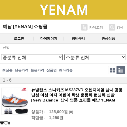
예남 [YENAM] 쇼핑몰
카테고리
검색
로그인
마이페이지
장바구니
관심상품
신발
최신순
낮은가격
높은가격
상품명
최다리뷰
1 - 6
뉴발란스 스니커즈 MS237VD 오렌지계열 남녀 공용
남성 여성 여자 어린이 학생 운동화 런닝화 신발
[NeW Balance] 남자 명품 쇼핑몰 예남 YENAM
상품가 :
125,000원
(0)
적립금 :
1,250원
0