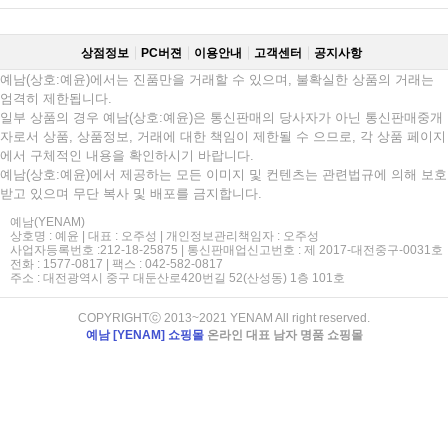
상점정보
PC버젼
이용안내
고객센터
공지사항
예남(상호:예윤)에서는 진품만을 거래할 수 있으며, 불확실한 상품의 거래는
엄격히 제한됩니다.
일부 상품의 경우 예남(상호:예윤)은 통신판매의 당사자가 아닌 통신판매중개
자로서 상품, 상품정보, 거래에 대한 책임이 제한될 수 으므로, 각 상품 페이지
에서 구체적인 내용을 확인하시기 바랍니다.
예남(상호:예윤)에서 제공하는 모든 이미지 및 컨텐츠는 관련법규에 의해 보호
받고 있으며 무단 복사 및 배포를 금지합니다.
예남(YENAM)
상호명 : 예윤 | 대표 : 오주성 | 개인정보관리책임자 : 오주성
사업자등록번호 :212-18-25875 | 통신판매업신고번호 : 제 2017-대전중구-0031호
전화 : 1577-0817 | 팩스 : 042-582-0817
주소 : 대전광역시 중구 대둔산로420번길 52(산성동) 1층 101호
COPYRIGHTⓒ 2013~2021 YENAM All right reserved.
예남 [YENAM] 쇼핑몰
온라인 대표 남자 명품 쇼핑몰