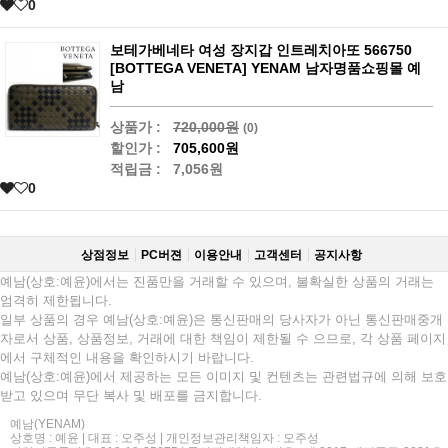
0
보테가베네타 여성 장지갑 인트레치아또 566750
[BOTTEGA VENETA] YENAM 남자명품쇼핑몰 예
남
상품가 :
720,000원
(0)
할인가 :
705,600원
적립금 :
7,056원
0
상점정보
PC버젼
이용안내
고객센터
공지사항
예남(상호:예윤)에서는 진품만을 거래할 수 있으며, 불확실한 상품의 거래는
엄격히 제한됩니다.
일부 상품의 경우 예남(상호:예윤)은 통신판매의 당사자가 아닌 통신판매중개
자로서 상품, 상품정보, 거래에 대한 책임이 제한될 수 으므로, 각 상품 페이지
에서 구체적인 내용을 확인하시기 바랍니다.
예남(상호:예윤)에서 제공하는 모든 이미지 및 컨텐츠는 관련법규에 의해 보호
받고 있으며 무단 복사 및 배포를 금지합니다.
예남(YENAM)
상호명 : 예윤 | 대표 : 오주성 | 개인정보관리책임자 : 오주성