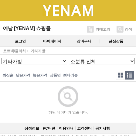
예남 [YENAM] 쇼핑몰
카테고리
검색
로그인
마이페이지
장바구니
관심상품
토트백/클러치
기타가방
최신순
낮은가격
높은가격
상품명
최다리뷰
해당 데이터가 없습니다.
상점정보
PC버젼
이용안내
고객센터
공지사항