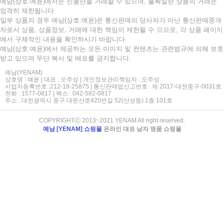
예남(상호:예윤)에서는 진품만을 거래할 수 있으며, 불확실한 상품의 거래는
엄격히 제한됩니다.
일부 상품의 경우 예남(상호:예윤)은 통신판매의 당사자가 아닌 통신판매중개
자로서 상품, 상품정보, 거래에 대한 책임이 제한될 수 으므로, 각 상품 페이지
에서 구체적인 내용을 확인하시기 바랍니다.
예남(상호:예윤)에서 제공하는 모든 이미지 및 컨텐츠는 관련법규에 의해 보호
받고 있으며 무단 복사 및 배포를 금지합니다.
예남(YENAM)
상호명 : 예윤 | 대표 : 오주성 | 개인정보관리책임자 : 오주성
사업자등록번호 :212-18-25875 | 통신판매업신고번호 : 제 2017-대전중구-0031호
전화 : 1577-0817 | 팩스 : 042-582-0817
주소 : 대전광역시 중구 대둔산로420번길 52(산성동) 1층 101호
COPYRIGHTⓒ 2013~2021 YENAM All right reserved.
예남 [YENAM] 쇼핑몰
온라인 대표 남자 명품 쇼핑몰